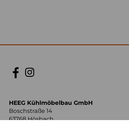
HEEG Kühlmöbelbau GmbH
Boschstraße 14
63768 Hösbach
zur Anfahrt