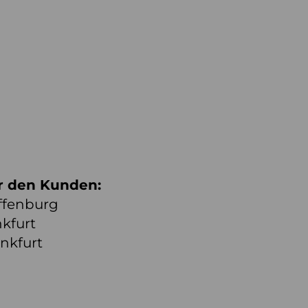
r den Kunden:
affenburg
nkfurt
nkfurt