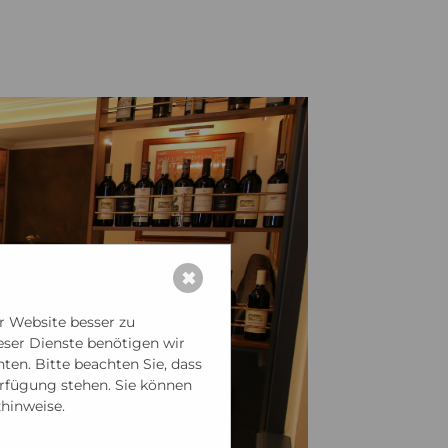
✖
r Website besser zu
ieser Dienste benötigen wir
en. Bitte beachten Sie, dass
erfügung stehen. Sie können
zhinweise.