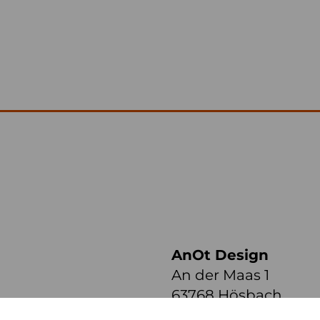
AnOt Design
An der Maas 1
63768 Hösbach
zur Anfahrt