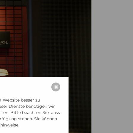
✖
r Website besser zu
ieser Dienste benötigen wir
en. Bitte beachten Sie, dass
erfügung stehen. Sie können
zhinweise.